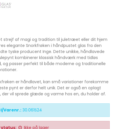
 et strejf af magi og tradition til juletræet eller dit hjem
es elegante Snorkfrøken i håndpustet glas fra den
dte tyske producent Inge. Dette unikke, håndlavede
julepynt kombinerer klassisk håndværk med tidløs
, og passer perfekt til både moderne og traditionelle
rationer.
kfrøken er håndlavet, kan små variationer forekomme
ste pynt er derfor helt unik. Det er også en oplagt
, der vil sprede glæde og varme hos en, du holder af.
l/Varenr.:
30.061S24
status:
Ikke på lager