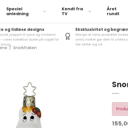
Speciel
Kendt fra
Året
anledning
TV
rundt
ke og tidløse designs
Eksklusivitet og begræ
assisk julepynt til sjove og moderne
Mange af vores produkter finde
 – vores kollektion byder på noget for
antal, hvilket gør dem til unikke
 smag.
der skiller sig ud.
dene
/
Snorkfrøken
Sno
Produ
155,0