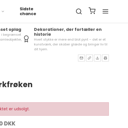
Sidste
chance
nset oplag
Dekorationer, der fortæller en
historie
s i begrænset
 samleobjekter,
Hvert stykke er mere end blot pynt – det er et
kunstværk, der skaber glæde og bringer liv til
dit hjem.
rkfrøken
ktet er udsolgt.
0 DKK