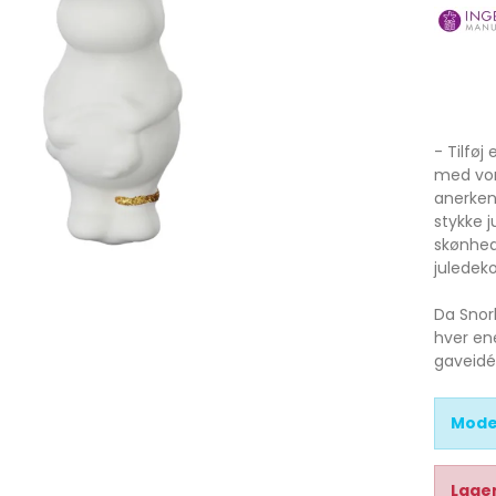
- Tilføj
med vor
anerken
stykke 
skønhed
juledeko
Da Snor
hver ene
gaveidé
Mode
Lager