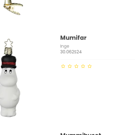
Mumifar
Inge
30.062S24