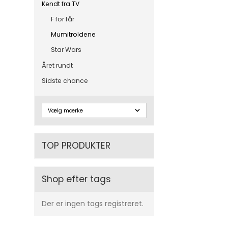
Kendt fra TV
F for får
Mumitroldene
Star Wars
Året rundt
Sidste chance
TOP PRODUKTER
Shop efter tags
Der er ingen tags registreret.