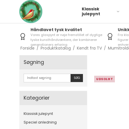
Klassisk
julepynt
Håndlavet tysk kvalitet
Unik
Vores glaspynt er nøje fremstillet af dygtige
Fra kl
Fugle
tyske kunsthåndværkere, der kombinerer
figurer
generationers erfaring
enhver
Forside
/
Produktkatalog
/
Kendt fra TV
/
Mumitrol
Hunde
Søgning
SØG
UDSOLGT
Kategorier
Klassisk julepynt
Speciel anledning