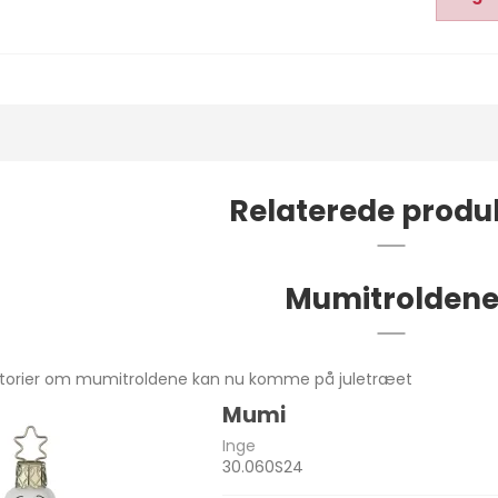
Relaterede produ
Mumitrolden
istorier om mumitroldene kan nu komme på juletræet
Mumi
Inge
30.060S24