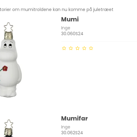
istorier om mumitroldene kan nu komme på juletræet
Mumi
Inge
30.060S24
Mumifar
Inge
30.062S24