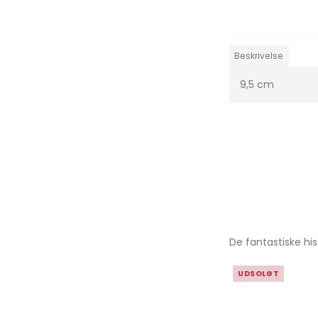
Beskrivelse
9,5 cm
De fantastiske h
UDSOLGT